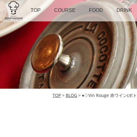
TOP
COURSE
FOOD
DRINK
TOP
>
BLOG
> ♦︎♢Vin Rouge 赤ワイン(ボト