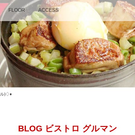
FLOOR
ACCESS
ル)♢♦︎
BLOG ビストロ グルマン